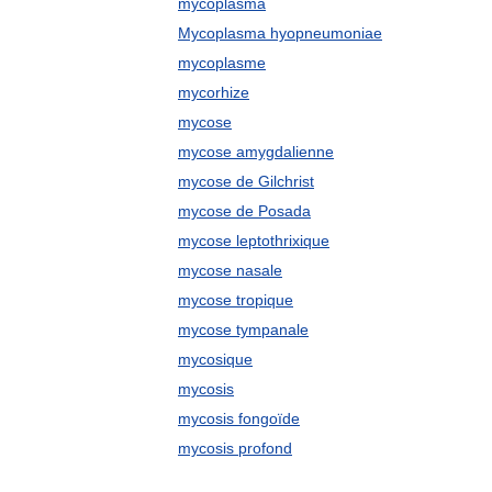
mycoplasma
Mycoplasma hyopneumoniae
mycoplasme
mycorhize
mycose
mycose amygdalienne
mycose de Gilchrist
mycose de Posada
mycose leptothrixique
mycose nasale
mycose tropique
mycose tympanale
mycosique
mycosis
mycosis fongoïde
mycosis profond