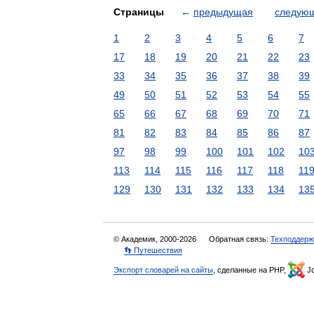
Страницы
←
предыдущая
следую
1
2
3
4
5
6
7
17
18
19
20
21
22
23
33
34
35
36
37
38
39
49
50
51
52
53
54
55
65
66
67
68
69
70
71
81
82
83
84
85
86
87
97
98
99
100
101
102
10
113
114
115
116
117
118
11
129
130
131
132
133
134
13
© Академик, 2000-2026
Обратная связь:
Техподдерж
👣 Путешествия
Экспорт словарей на сайты
, сделанные на PHP,
Jo