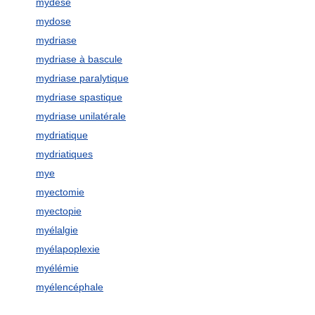
mydèse
mydose
mydriase
mydriase à bascule
mydriase paralytique
mydriase spastique
mydriase unilatérale
mydriatique
mydriatiques
mye
myectomie
myectopie
myélalgie
myélapoplexie
myélémie
myélencéphale