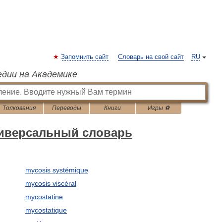
Запомнить сайт
Словарь на свой сайт
RU
едии на Академике
Толкования
Переводы
Книги
Игры ⚽
ниверсальный словарь
mycosis systémique
mycosis viscéral
mycostatine
mycostatique